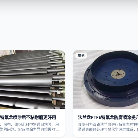
案例
FE特氟龙喷涂后不粘耐磨更好用
法兰盘PTFE特氟龙防腐喷涂提
用
、涂布、纺织走料中常遇到粘胶、积
该案例为管路法兰盘进行特氟龙PTF
繁的问题。宏远喷涂为导向辊做PTFE
通过表面预处理与耐化学涂层体系，
处理，通过喷砂打底与高温固化，让
面易腐蚀、结垢卡死、拆装粘连及清