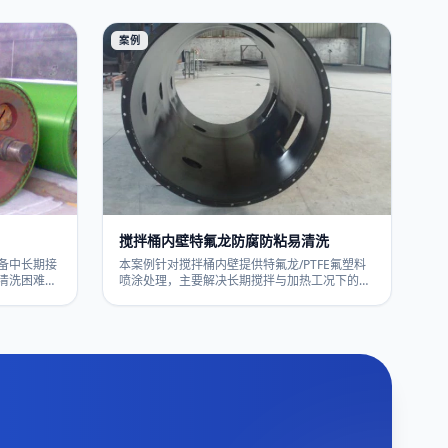
管道及阀门
方案。在模腔与分型面形成稳定的不粘涂层，有
联系宏远喷
助于改善脱模顺畅度、减少清模停机，并兼顾纹
路细节与尺寸精度。适用于聚氨酯鞋底、运动鞋
案例
底、休闲鞋底等模具表面处理。具体涂层选型和
预期寿命以实际评估和试模结果为准，欢迎提供
模具图纸或寄样咨询试喷。
搅拌桶内壁特氟龙防腐防粘易清洗
备中长期接
本案例针对搅拌桶内壁提供特氟龙/PTFE氟塑料
清洗困难和
喷涂处理，主要解决长期搅拌与加热工况下的介
PTFE特氟
质腐蚀、物料挂壁粘连、结垢厚积和清洗困难等
触区域形成
问题。通过在金属内壁形成致密防腐防粘涂层，
易清洁性并
可提升出料效率，减少残留和交叉污染，兼顾防
于部分导
腐蚀、易清洗与降低清洗强度，适用于化工、食
型与膜厚控
品、制药、新材料等行业的搅拌桶、混料桶、反
准，欢迎提
应釜等容器。具体涂层体系及厚度需结合介质配
方、温度和设备结构由工程师评估，以实际评估
为准，欢迎来图来样咨询选型。