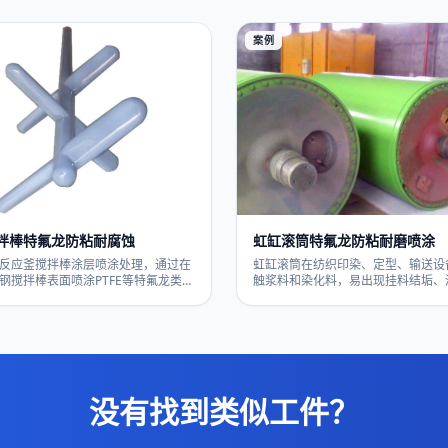
、自润滑、易清洁，并兼顾耐磨与走
题，适用于化工、水处理、酸碱介质
用于胶带、薄膜、无纺布等产线导辊
法兰部位。需要评估介质与温度时可
带图纸与工况咨询选型。
涂做工况匹配建议。
案例
拌棒特氟龙防粘耐腐蚀
虹缸滚筒特氟龙防粘耐磨喷涂
反应釜搅拌棒涂层喷涂处理，通过在
虹缸滚筒在纺织印染、定型、输送设
钢搅拌棒表面喷涂PTFE等特氟龙类防
触浆料和染化料，易出现挂料结垢、
层，改善酸碱盐介质下的点蚀、锈蚀
表面磨损等问题。通过对虹缸滚筒进行
问题，降低扭矩上升和清洗难度。适
龙防粘耐磨喷涂，可在外圆及介质接
制药、新材料等对防粘、易清洗和降
低附着、耐化学腐蚀的保护层，提升
有要求的反应釜、搅拌罐工况。具体
减缓磨损风险。本案例思路同样适用
厚度和工艺路线需结合介质成分、温
辊、压辊等滚筒类部件，具体涂层选
清洗方式综合评估，以实际评估为
制需结合实物与工况，以实际评估为
图来样咨询并安排寄样试喷。
供工况参数或寄样咨询。
没有找到类似工件？