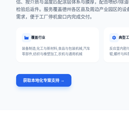
估、按介质与温度匹配涂层体系与膜厚，配合喷砂/除
检验后返件。服务覆盖德州各区县及周边产业园区的设
需求，便于工厂停机窗口内完成交付。
覆盖行业
典型
装备制造,化工与新材料,食品与包装机械,汽车
反应釜内胆与
零部件,纺织与橡塑加工,农机与通用机械
辊,螺杆与料
获取本地化专案支持 →