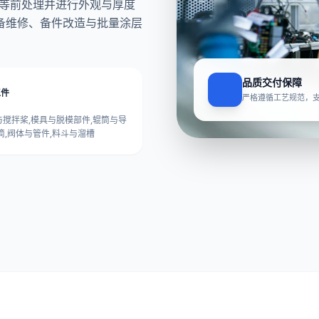
油等前处理并进行外观与厚度
备维修、备件改造与批量涂层
品质交付保障
工件
严格遵循工艺规范，
搅拌桨,模具与脱模部件,辊筒与导
筒,阀体与管件,料斗与溜槽