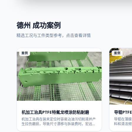
德州 成功案例
精选工况与工件类型参考，点击查看详情
案例
案例
机加工治具PTFE特氟龙喷涂防粘耐磨
导辊PT
机加工治具在装夹定位时容易沾油污切削液并产
导辊在薄膜
生拉伤磨损，导致尺寸漂移与拆装费时。宏远喷
料和清洁频
涂为治具定位面与滑动接触面做PTFE特氟龙涂层
特氟龙涂层