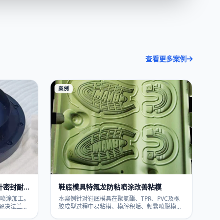
查看更多案例
案例
升密封耐
鞋底模具特氟龙防粘喷涂改善粘模
E喷涂加工。
本案例针对鞋底模具在聚氨酯、TPR、PVC及橡
解决法兰端
胶成型过程中易粘模、模腔积垢、频繁喷脱模剂
洗费时等问
等问题，提供鞋底模具特氟龙（PTFE）防粘喷涂