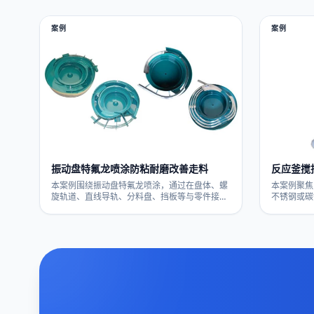
处理，提升防粘与自润滑表现，减少积屑与卡
辊面更防粘
滞，便于清洁维护，适用于CNC加工、装配工装
料稳定。适
与自动化夹具，欢迎带图纸咨询评估。
升级，欢迎
案例
案例
振动盘特氟龙喷涂防粘耐磨改善走料
反应釜搅
本案例围绕振动盘特氟龙喷涂，通过在盘体、螺
本案例聚焦
旋轨道、直线导轨、分料盘、挡板等与零件接触
不锈钢或碳
表面构建PTFE防粘耐磨涂层，降低摩擦系数，减
粘耐腐蚀涂
轻粘附挂料和走料不稳问题，兼顾高频振动下的
和结垢挂料
耐磨性和易清洁维护。适用于自动化装配、五金
用于化工、
塑胶、电子零件等振动盘送料场景。涂层选型和
低交叉污染
厚度需结合结构、零件材质及工况综合评估，欢
涂层体系、
迎提供实物或图纸寄样评估与试喷。
度、转速及
准，欢迎来