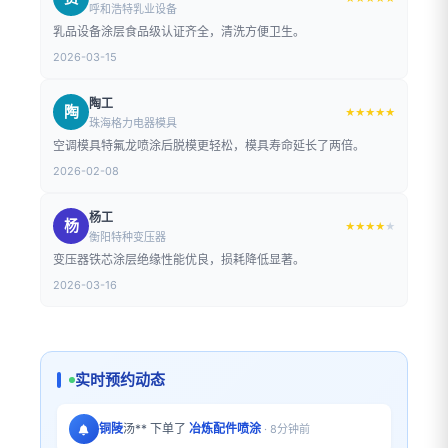
呼和浩特乳业设备
乳品设备涂层食品级认证齐全，清洗方便卫生。
2026-03-15
陶工
陶
★★★★★
珠海格力电器模具
空调模具特氟龙喷涂后脱模更轻松，模具寿命延长了两倍。
2026-02-08
杨工
杨
★★★★
★
衡阳特种变压器
变压器铁芯涂层绝缘性能优良，损耗降低显著。
2026-03-16
实时预约动态
铜陵
汤** 下单了
冶炼配件喷涂
· 8分钟前