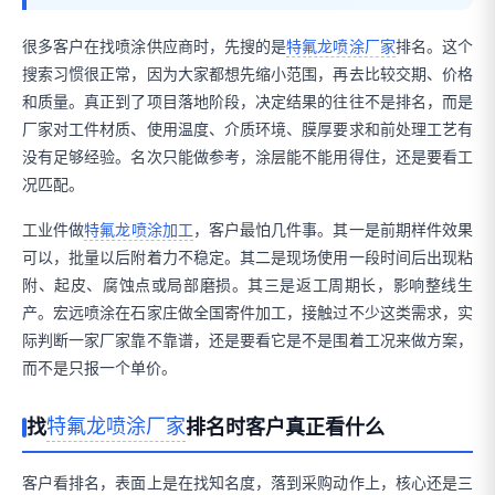
很多客户在找喷涂供应商时，先搜的是
特氟龙喷涂厂家
排名。这个
搜索习惯很正常，因为大家都想先缩小范围，再去比较交期、价格
和质量。真正到了项目落地阶段，决定结果的往往不是排名，而是
厂家对工件材质、使用温度、介质环境、膜厚要求和前处理工艺有
没有足够经验。名次只能做参考，涂层能不能用得住，还是要看工
况匹配。
工业件做
特氟龙喷涂加工
，客户最怕几件事。其一是前期样件效果
可以，批量以后附着力不稳定。其二是现场使用一段时间后出现粘
附、起皮、腐蚀点或局部磨损。其三是返工周期长，影响整线生
产。宏远喷涂在石家庄做全国寄件加工，接触过不少这类需求，实
际判断一家厂家靠不靠谱，还是要看它是不是围着工况来做方案，
而不是只报一个单价。
特氟龙喷涂厂家
找
排名时客户真正看什么
客户看排名，表面上是在找知名度，落到采购动作上，核心还是三