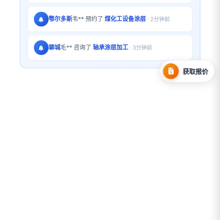
鄂尔多斯
韦** 预约了
煤化工设备涂层
· 2分钟前
聊城
毛** 咨询了
轴承涂层加工
· 3分钟前
获取报价