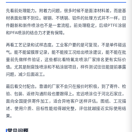
先看前处理能力。附着力问题，很多时候不是面漆材料差，而是基
材表面处理不到位。碳钢、不锈钢、铝件的处理方式并不一样，旧
件翻新和新件喷涂也不是一套流程。前处理稳定，后续PTFE涂层
和PFA喷涂的结合力才更有保障。
再看工艺记录和试样态度。工业客户要的是可复现，不是单件碰运
气。能不能留膜厚记录，能不能按工况给出喷涂建议，能不能在批
量前先做样件验证，这些都比看特氟龙喷涂厂家排名更有实际价
值。尤其是耐腐蚀喷涂和不粘涂层项目，样件测试往往能提前暴露
问题，减少后面返工。
最后看交付配合。靠谱的厂家不会只在报价时积极，到了寄件、检
验、包装、返修沟通阶段也要跟得上。宏远喷涂位于河北石家庄，
面向全国提供寄件加工，适合异地客户送样评估。图纸、工况描
述、使用介质、目标性能给得越完整，评估就越接近实际使用结
果。
常见问题