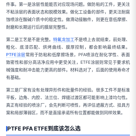
件事。第一是涂层性能能否对应现场问题。做防粘的工件，更关注
不粘涂层的表面状态和脱模效果。做化工设备的部件，更关注耐腐
蚀喷涂在酸碱介质中的稳定性。做滑动接触件，则更在意低摩擦、
耐磨和长期运行后的膜层完整性。
第二是工艺是不是完整。
特氟龙加工
不是喷上去就结束，前处理、
粗化、底漆匹配、烘烤曲线、膜厚控制，都会影响最终结果。
PTFE涂层
常用于防粘和低摩擦场景，PFA喷涂在耐化学性、表面
致密性和部分高洁净应用中更受关注，ETFE涂层则常见于要求机
械强度和耐冲击能力更高的部件。材料选对了，后面的使用寿命才
有基础。
第三是厂家有没有处理异形件和批量件的经验。很多工件不是标准
平板，边角、内腔、法兰位、焊缝过渡区都可能影响上漆均匀性。
真正有经验的喷涂厂，会先判断可喷性，再评估遮蔽方式、挂具方
案和局部薄弱区，而不是直接承诺所有位置都能做到同样效果。
PTFE PFA ETFE到底该怎么选