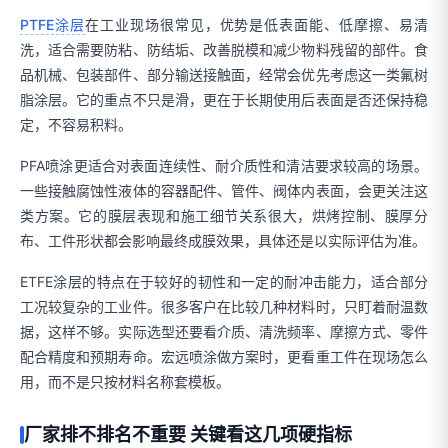
PTFE涂层
在工业现场很常见，优势是低表面能、低摩擦、易清
洗，适合需要防粘、防结垢、改善脱模和减少物料残留的部件。食
品机械、包装部件、部分输送接触面，经常会优先考虑这一类氟树
脂涂层。它的重点不只是滑，更在于长期使用后表面是否还保持稳
定，不容易积料。
PFA喷涂更适合对表面连续性、耐介质性和清洁要求较高的场景。
一些接触腐蚀性液体的容器配件、管件、阀体内表面，会更关注这
类方案。它的膜层表现和施工细节关系很大，烘烤控制、膜厚分
布、工件形状都会影响最终成膜效果，具体还是以实际评估为准。
ETFE涂层的特点在于较好的韧性和一定的耐冲击能力，适合部分
工况较复杂的工业件。很多客户在比较几种材料时，只盯着耐温数
据，这样不够。实际选型还要看介质、清洗频率、摩擦方式、零件
配合精度和预期寿命。宏远喷涂做方案时，更看重工件在现场怎么
用，而不是只按材料名称套模板。
厂家排不排名不重要 关键看这几项硬指标