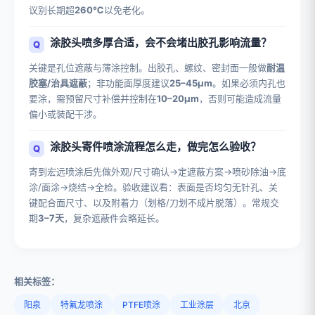
议别长期超
260℃
以免老化。
涂胶头喷多厚合适，会不会堵出胶孔影响流量？
关键是孔位遮蔽与薄涂控制。出胶孔、螺纹、密封面一般做
耐温
胶塞/治具遮蔽
；非功能面厚度建议
25–45μm
。如果必须内孔也
要涂，需预留尺寸补偿并控制在
10–20μm
，否则可能造成流量
偏小或装配干涉。
涂胶头寄件喷涂流程怎么走，做完怎么验收？
寄到宏远喷涂后先做外观/尺寸确认→定遮蔽方案→喷砂除油→底
涂/面涂→烧结→全检。验收建议看：表面是否均匀无针孔、关
键配合面尺寸、以及附着力（划格/刀划不成片脱落）。常规交
期
3–7天
，复杂遮蔽件会略延长。
相关标签：
阳泉
特氟龙喷涂
PTFE喷涂
工业涂层
北京