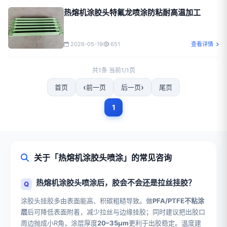
热熔机涂胶头特氟龙喷涂防粘耐高温加工
2026-05-19
651
查看详情
共1条 当前1/1页
首页
前一页
后一页
尾页
1
关于「热熔机涂胶头喷涂」的常见咨询
热熔机涂胶头喷涂后，胶会不会还是拉丝挂胶？
涂胶头挂胶多由表面能高、积碳粗糙导致。做
PFA/PTFE不粘涂
层
后可降低表面附着，减少拉丝与边缘挂胶；同时建议把出胶口
周边抛成小R角，涂层厚度
20–35μm
更利于出胶稳定。温度建